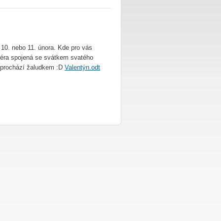
 10. nebo 11. února. Kde pro vás
féra spojená se svátkem svatého
 prochází žaludkem :D
Valentýn.odt