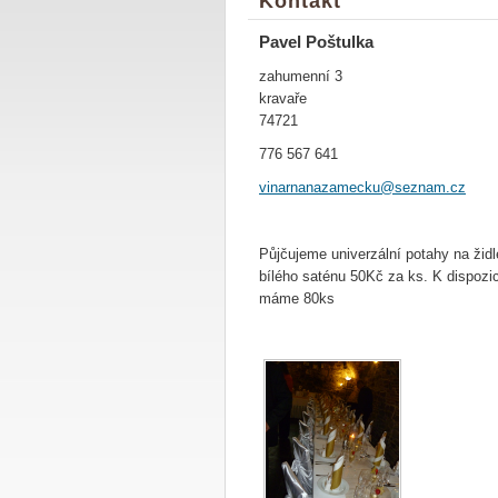
Kontakt
Pavel Poštulka
zahumenní 3
kravaře
74721
776 567 641
vinarnan
azamecku
@seznam.
cz
Půjčujeme univerzální potahy na židl
bílého saténu 50Kč za ks. K dispozic
máme 80ks