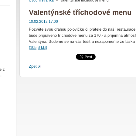
Úvodní stránka
>
Valentýnské tříchodové menu
Valentýnské tříchodové menu
10.02.2012 17:00
Pozvěte svou drahou polovičku či přátele do naší restaurace
bude připraveno tříchodové menu za 170,- a příjemná atmos
Valentýna. Budeme se na vás těšit a nezapomeňte že láska
(105,8 kB)
Zpět
e z
i