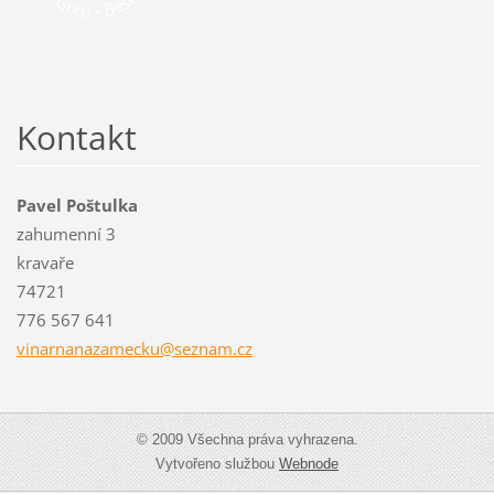
Kontakt
Pavel Poštulka
zahumenní 3
kravaře
74721
776 567 641
vinarnan
azamecku
@seznam.
cz
© 2009 Všechna práva vyhrazena.
Vytvořeno službou
Webnode